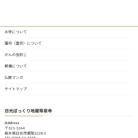
お寺について
護符（霊符）について
かんの虫封じ
葬儀について
仏教マンガ
サイトマップ
日光ぽっくり地蔵等泉寺
Address
〒321-1264
栃木県日光市瀬尾3228-3
TEL.0288-21-7338