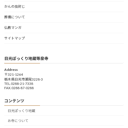
かんの虫封じ
葬儀について
仏教マンガ
サイトマップ
日光ぽっくり地蔵等泉寺
Address
〒321-1264
栃木県日光市瀬尾3228-3
TEL.0288-21-7338
FAX.0288-87-0288
コンテンツ
日光ぽっくり地蔵
お寺について