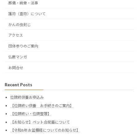
葬儀・納骨・法事
護符（霊符）について
かんの虫封じ
アクセス
団体参りのご案内
仏教マンガ
お問合せ
Recent Posts
位牌終供養お申込み
【位牌終い供養 お手続きのご案内】
【位牌終い・位牌整理】
【お知らせ】ペット合祀墓について
【令和8年 お盆棚経についてのお知らせ】