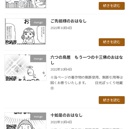
続きを読む
ご先祖様のおはなし
manga
2022年10月4日
続きを読む
六つの鳥居 もう一つの十三佛のおはな
manga
し
2022年10月4日
※当ページの著作物の無断使用、無断引用等は
固くお断りいたします。 日光ぽっくり地蔵
Ⓡ
続きを読む
十如是のおはなし
manga
2022年10月4日