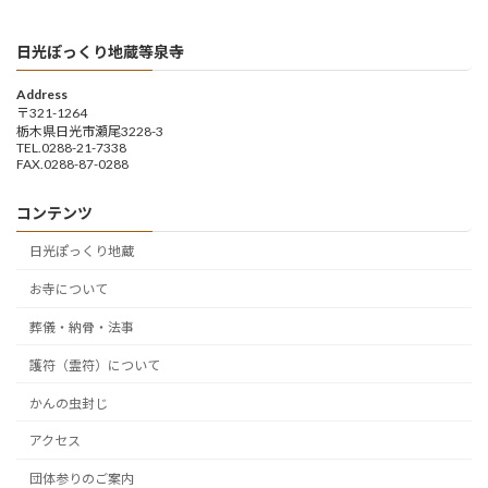
日光ぽっくり地蔵等泉寺
Address
〒321-1264
栃木県日光市瀬尾3228-3
TEL.0288-21-7338
FAX.0288-87-0288
コンテンツ
日光ぽっくり地蔵
お寺について
葬儀・納骨・法事
護符（霊符）について
かんの虫封じ
アクセス
団体参りのご案内