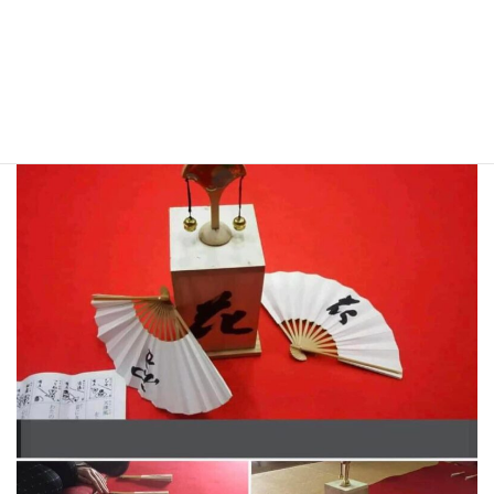
month.
When it comes to Tosenkyo, the
Tales of Genji style'' and
Hyakunin Isshu style'' are well known, but at Tosenji Temple,
the
you can experience Tosenkyo in the ``Hyakunin Isshu style''.