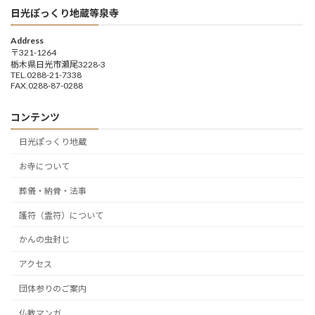
日光ぽっくり地蔵等泉寺
Address
〒321-1264
栃木県日光市瀬尾3228-3
TEL.0288-21-7338
FAX.0288-87-0288
コンテンツ
日光ぽっくり地蔵
お寺について
葬儀・納骨・法事
護符（霊符）について
かんの虫封じ
アクセス
団体参りのご案内
仏教マンガ