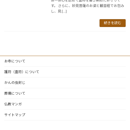
体一体心を込めて霊符を書き納めたお守りで
す。 さらに、妙見菩薩のお姿と観音経でお包み
し、見 […]
続きを読む
お寺について
護符（霊符）について
かんの虫封じ
葬儀について
仏教マンガ
サイトマップ