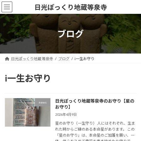
コ
ナ
日光ぽっくり地蔵等泉寺
ン
ビ
テ
ゲ
ン
ー
ツ
シ
ブログ
へ
ョ
ス
ン
キ
に
ッ
移
日光ぽっくり地蔵 等泉寺
ブログ
i一生お守り
プ
動
i一生お守り
日光ぽっくり地蔵等泉寺のお守り【星の
news
お守り】
2026年4月9日
星のお守り（一生守り） 人にはそれぞれ、生ま
れた時からご縁のある本命星があります。 この
「星のお守り」は、本命星のご加護を願い、一