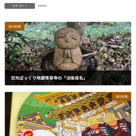
news
カテゴリー
前の記事
日光ぽっくり地蔵等泉寺の「没後戒名」
2024年6月14日
次の記事