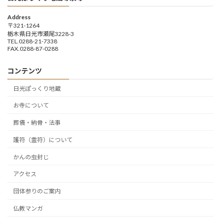
Address
〒321-1264
栃木県日光市瀬尾3228-3
TEL.0288-21-7338
FAX.0288-87-0288
コンテンツ
日光ぽっくり地蔵
お寺について
葬儀・納骨・法事
護符（霊符）について
かんの虫封じ
アクセス
団体参りのご案内
仏教マンガ